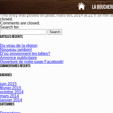
«
Côtelette de porc Farcie
Poitrine (désossée et avec os) ma
Brochette de porc
La boucher
This entry was posted on jeudi, mars 6th, 2014 at 21 h 39 min an
closed.
Comments are closed.
Search for:
Articles récents
Du veau de la région
Nouveau jambon!
D’où proviennent les bêtes?
Annonce publicitaire
Ouverture de notre page Facebook!
Commentaires récents
Archives
juin 2015
février 2015
octobre 2014
mars 2014
janvier 2014
Catégories