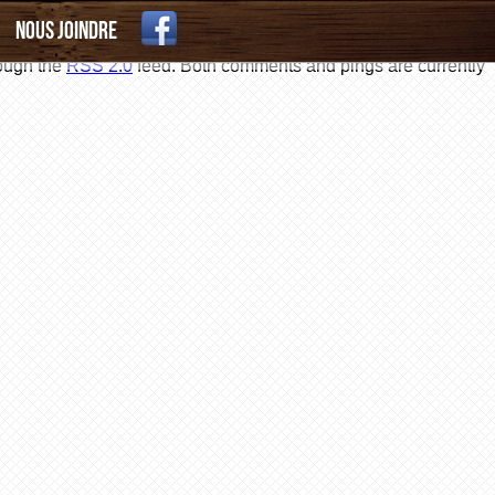
Nous joindre
rough the
RSS 2.0
feed. Both comments and pings are currently