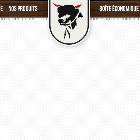
rinée
»
ie
Nos produits
Boîte économique
d is filed under . You can follow any responses to this entry th