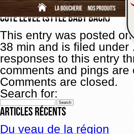
Côtelette de porc 
«
Biftek de côte
La boucherie
Nos produits
Côte levée (Style baby back)
This entry was posted on 
38 min and is filed under 
responses to this entry t
comments and pings are c
Comments are closed.
Search for:
Articles récents
Du veau de la région