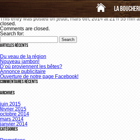
«
Ris
Bison
»
Escalope
La boucher
This entry was posted on jeudi, mars 6th, 2014 at 21 h 55 min an
closed.
Comments are closed.
Search for:
Articles récents
Du veau de la région
Nouveau jambon!
D’où proviennent les bêtes?
Annonce publicitaire
Ouverture de notre page Facebook!
Commentaires récents
Archives
juin 2015
février 2015
octobre 2014
mars 2014
janvier 2014
Catégories