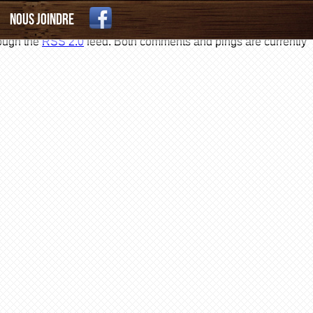
Nous joindre
rough the
RSS 2.0
feed. Both comments and pings are currently