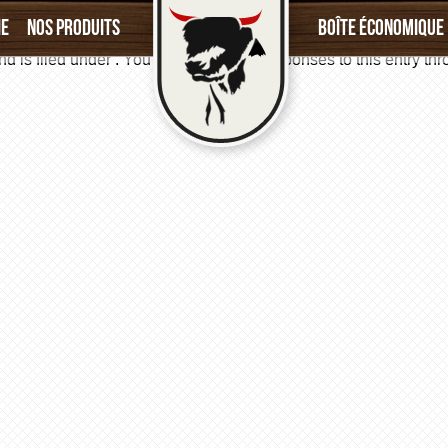
ie
Nos produits
Boîte économique
d is filed under . You can follow any responses to this entry th