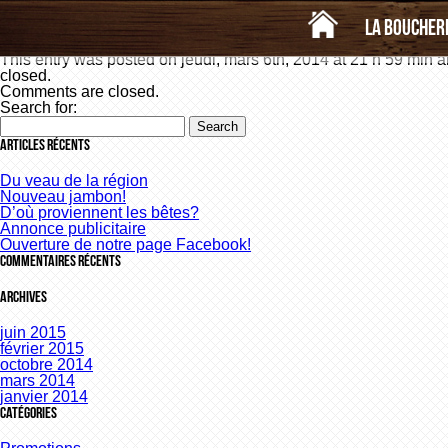
«
Dinde au pesto et Fumé
Bâtonnet de pepperoni exotique
»
Jambon Capicollo
La boucher
This entry was posted on jeudi, mars 6th, 2014 at 21 h 59 min an
closed.
Comments are closed.
Search for:
Articles récents
Du veau de la région
Nouveau jambon!
D’où proviennent les bêtes?
Annonce publicitaire
Ouverture de notre page Facebook!
Commentaires récents
Archives
juin 2015
février 2015
octobre 2014
mars 2014
janvier 2014
Catégories