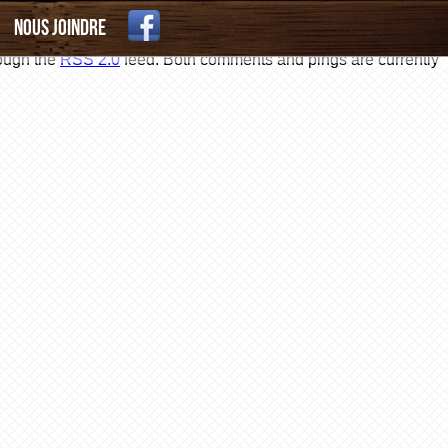
Nous joindre
rough the
RSS 2.0
feed. Both comments and pings are currently