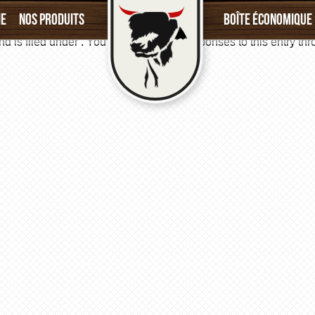
ie
Nos produits
Boîte économique
d is filed under . You can follow any responses to this entry th